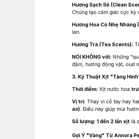
Hương Sạch Sẽ (Clean Scen
Chúng tạo cảm giác cực kỳ c
Hương Hoa Cỏ Nhẹ Nhàng (Li
lan.
Hương Trà (Tea Scents):
Ti
NÓI KHÔNG với:
Những "quả
đậm, hương động vật, oud 
3. Kỹ Thuật Xịt "Tàng Hình
Thời điểm:
Xịt nước hoa
trư
Vị trí:
Thay vì cổ tay hay ha
áo)
. Điều này giúp mùi hươn
Số lượng:
1 đến 2 lần xịt
là 
Gợi Ý "Vàng" Từ Annora P