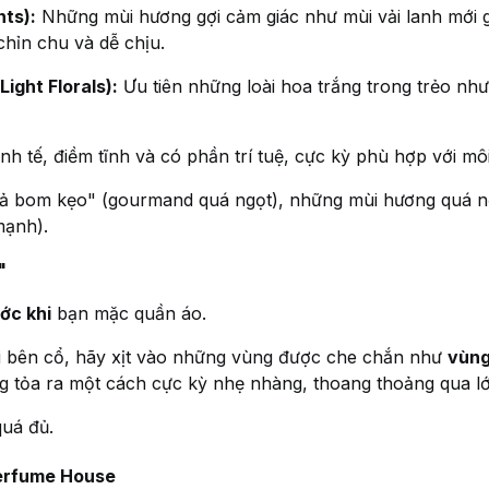
ts):
Những mùi hương gợi cảm giác như mùi vải lanh mới g
hỉn chu và dễ chịu.
ght Florals):
Ưu tiên những loài hoa trắng trong trẻo như
nh tế, điềm tĩnh và có phần trí tuệ, cực kỳ phù hợp với m
 bom kẹo" (gourmand quá ngọt), những mùi hương quá n
mạnh).
"
ớc khi
bạn mặc quần áo.
i bên cổ, hãy xịt vào những vùng được che chắn như
vùng
g tỏa ra một cách cực kỳ nhẹ nhàng, thoang thoảng qua lớ
quá đủ.
erfume House