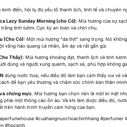
 kinh điển, hội tụ đủ yếu tố thanh lịch, tinh tế và chuyên 
ica Lazy Sunday Morning (cho Cô):
Mùi hương của sự sạch 
 trắng tinh tươm. Cực kỳ an toàn và chỉn chu.
u (Cho Cô):
Một mùi hương "da thịt" sang trọng. Nó khôn
ột vầng hào quang cá nhân, ấm áp và rất gần gũi.
Cho Thầy):
Mùi hương khoáng đạt, thanh lịch và tinh tươm
người dùng và người xung quanh, sạch sẽ, phù hợp không g
ÊN
dùng nước hoa, nếu điều đó làm bạn cảm thấy vui vẻ và 
 cách để bạn yêu thương và chăm sóc chính bản thân mình
ế và chừng mực
. Mùi hương bạn chọn nên là một bí mật nho
 phải một thông cáo ồn ào. Và khi làm được điều đó, nước
ất trên hành trình truyền cảm hứng của bạn.
aperfumehouse #cuahangnuochoachinhhang #perfumer 
en #hocsinh