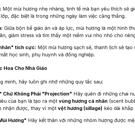
:
Một mùi hương nhẹ nhàng, tinh tế mà bạn yêu thích sẽ g
 lớp, đặc biệt là trong những ngày làm việc căng thẳng.
n:
Giữa bộn bề giáo án và áp lực, mùi hương là một hình th
iãn, giảm stress và tìm thấy một niềm vui nho nhỏ cho riên
nhân" tích cực:
Một mùi hương sạch sẽ, thanh lịch sẽ tạo
 mắt học sinh, phụ huynh và đồng nghiệp.
c Hoa Cho Nhà Giáo
g minh, hãy luôn ghi nhớ những quy tắc sau:
e" Chứ Không Phải "Projection"
Hãy quên đi những chai n
iêu của bạn là tạo ra một
vùng hương cá nhân
(scent bubb
m nhận được, thay vì một
vệt hương (sillage)
kéo dài khắp 
Mùi Hương"
Hãy kết thân với những nhóm hương được mện