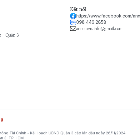
Kết nối
https://www.facebook.com/ann
098 446 2858
annoravn.info@gmail.com
h - Quận 3
ng
òng Tài Chính - Kế Hoạch UBND Quận 3 cấp lần đầu ngày 26/11/2024.
uận 3, TP HCM