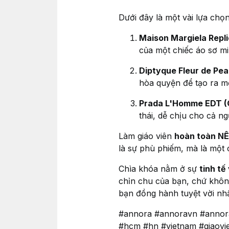
Dưới đây là một vài lựa chọn
Maison Margiela Repl
của một chiếc áo sơ mi
Diptyque Fleur de Pea
hòa quyện để tạo ra m
Prada L'Homme EDT (
thái, dễ chịu cho cả 
Làm giáo viên
hoàn toàn N
là sự phù phiếm, mà là một
Chìa khóa nằm ở sự
tinh t
chỉn chu của bạn, chứ không
bạn đồng hành tuyệt vời nh
#annora #annoravn #annor
#hcm #hn #vietnam #giaovi