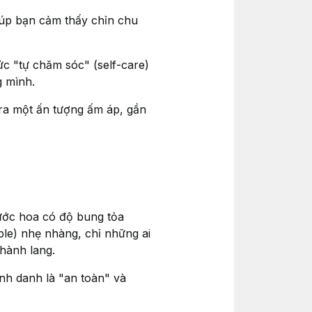
iúp bạn cảm thấy chỉn chu
ức "tự chăm sóc" (self-care)
g mình.
 ra một ấn tượng ấm áp, gần
ước hoa có độ bung tỏa
le) nhẹ nhàng, chỉ những ai
hành lang.
h danh là "an toàn" và