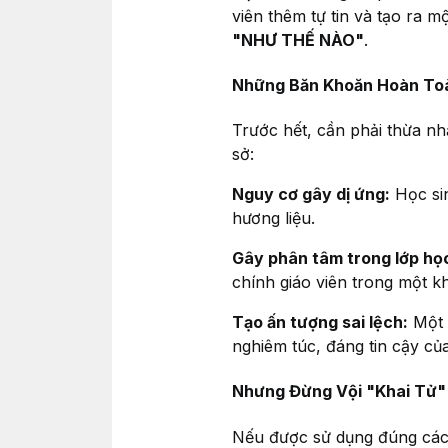
viên thêm tự tin và tạo ra 
"NHƯ THẾ NÀO"
.
Những Băn Khoăn Hoàn To
Trước hết, cần phải thừa nh
sở:
Nguy cơ gây dị ứng:
Học sin
hương liệu.
Gây phân tâm trong lớp họ
chính giáo viên trong một kh
Tạo ấn tượng sai lệch:
Một 
nghiêm túc, đáng tin cậy củ
Nhưng Đừng Vội "Khai Tử"
Nếu được sử dụng đúng cách