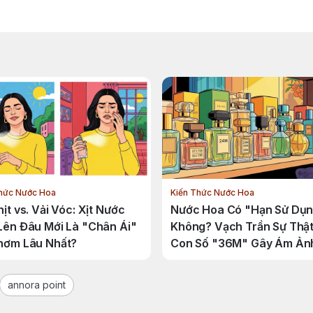
hức Nước Hoa
Kiến Thức Nước Hoa
ịt vs. Vải Vóc: Xịt Nước
Nước Hoa Có "Hạn Sử Dụ
Lên Đâu Mới Là "Chân Ái"
Không? Vạch Trần Sự Thậ
hơm Lâu Nhất?
Con Số "36M" Gây Ám Ản
annora point