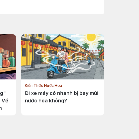
Kiến Thức Nước Hoa
ng"
Đi xe máy có nhanh bị bay mùi
t Về
nước hoa không?
h