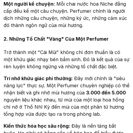
Một người kể chuyện:
Mỗi chai nước hoa Niche đẳng
cấp đều kể một câu chuyện. Perfumer chính là người
dịch những câu chuyện, những ký ức, những cảm xúc
đó thành ngôn ngữ của mùi hương.
2. Những Tố Chất "Vàng" Của Một Perfumer
Trở thành một "Cái Mũi" không chỉ đơn thuần là có
một khứu giác nhạy bén bẩm sinh. Đó là kết quả của sự
rèn luyện không ngừng và những tố chất đặc biệt.
Trí nhớ khứu giác phi thường:
Đây mới chính là "siêu
năng lực" thực sự. Một Perfumer chuyên nghiệp có thể
nhận biết và ghi nhớ mùi hương của
3.000 đến 5.000
nguyên liệu khác nhau, từ mùi của một loại hoa hồng
chỉ nở ở Thổ Nhĩ Kỳ đến mùi của một phân tử hương
tổng hợp vừa được tạo ra trong phòng lab.
Kiến thức hóa học sâu rộng:
Đây là nền tảng bắt
buộc. Họ phải có bằng cấp về hóa học để hiểu được