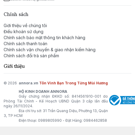
Chính sách
Giới thiệu về chúng tôi
Điều khoản sử dụng
Chính sách bảo mật thông tin khách hàng
Chính sách thanh toán
Chính sách vận chuyển & giao nhận kiểm hàng
Chính sách đổi trả sản phẩm
Giới thiệu
© 2026
annora.vn
Tôn Vinh Bạn Trong Từng Mùi Hương
HỘ KINH DOANH ANNORA
Giấy chứng nhận ĐKKD số: 8414561910-001 do
Phòng Tài Chính - Kế Hoạch UBND Quận 3 cấp lần đầu
ngày 26/11/2024.
Địa chỉ trụ sở: 31 Trần Quang Diệu, Phường 13, Quận
3, TP HCM
Điện thoại:
0989805990
- Đặt Hàng:
0984462858