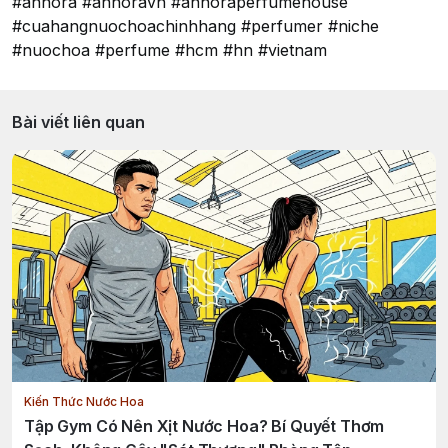
#annora #annoravn #annoraperfumehouse
#cuahangnuochoachinhhang #perfumer #niche
#nuochoa #perfume #hcm #hn #vietnam
Bài viết liên quan
Kiến Thức Nước Hoa
Tập Gym Có Nên Xịt Nước Hoa? Bí Quyết Thơm