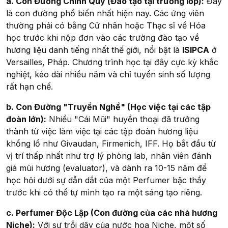
a. Con Đường Chính Quy (Đào tạo tại trường lớp):
Đây
là con đường phổ biến nhất hiện nay. Các ứng viên
thường phải có bằng Cử nhân hoặc Thạc sĩ về Hóa
học trước khi nộp đơn vào các trường đào tạo về
hương liệu danh tiếng nhất thế giới, nổi bật là
ISIPCA
ở
Versailles, Pháp. Chương trình học tại đây cực kỳ khắc
nghiệt, kéo dài nhiều năm và chỉ tuyển sinh số lượng
rất hạn chế.
b. Con Đường "Truyền Nghề" (Học việc tại các tập
đoàn lớn):
Nhiều "Cái Mũi" huyền thoại đã trưởng
thành từ việc làm việc tại các tập đoàn hương liệu
khổng lồ như Givaudan, Firmenich, IFF. Họ bắt đầu từ
vị trí thấp nhất như trợ lý phòng lab, nhân viên đánh
giá mùi hương (evaluator), và dành ra 10-15 năm để
học hỏi dưới sự dẫn dắt của một Perfumer bậc thầy
trước khi có thể tự mình tạo ra một sáng tạo riêng.
c. Perfumer Độc Lập (Con đường của các nhà hương
Niche):
Với sự trỗi dậy của nước hoa Niche, một số