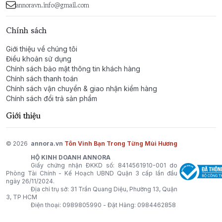
annoravn.info@gmail.com
dịp quan trọng hoặc khi bạn muốn thể hiện phong
cách mạnh mẽ và lôi cuốn.
Chính sách
Wanted by Azzaro – Một hành trình hương thơm đầy
Giới thiệu về chúng tôi
thử thách, tôn vinh sự nam tính và bản lĩnh của người
Điều khoản sử dụng
Chính sách bảo mật thông tin khách hàng
đàn ông tự do.
Chính sách thanh toán
Chính sách vận chuyển & giao nhận kiểm hàng
Chính sách đổi trả sản phẩm
Giới thiệu
© 2026
annora.vn
Tôn Vinh Bạn Trong Từng Mùi Hương
HỘ KINH DOANH ANNORA
Giấy chứng nhận ĐKKD số: 8414561910-001 do
Phòng Tài Chính - Kế Hoạch UBND Quận 3 cấp lần đầu
ngày 26/11/2024.
Địa chỉ trụ sở: 31 Trần Quang Diệu, Phường 13, Quận
3, TP HCM
Điện thoại:
0989805990
- Đặt Hàng:
0984462858