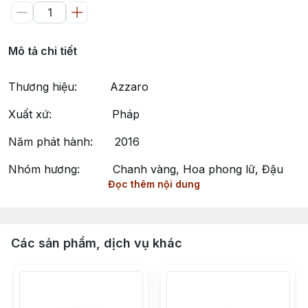
Mô tả chi tiết
Thương hiệu: Azzaro
Xuất xứ: Pháp
Năm phát hành: 2016
Nhóm hương: Chanh vàng, Hoa phong lữ, Đậu
Đọc thêm nội dung
tonka
Phong cách: Nam tính, Cuốn hút, Tự do
Wanted by Azzaro – Hương Thơm Nam Tính và Cuốn
Các sản phẩm, dịch vụ khác
Hút
Wanted của Azzaro là một mùi hương thuộc nhóm
Woody Spicy (Hương Gỗ Cay Nồng) dành cho nam