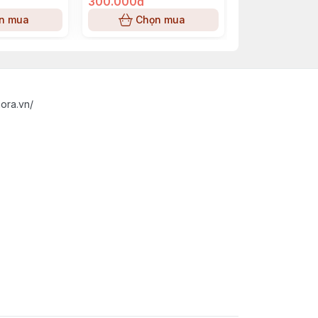
300.000đ
420.000đ
n mua
Chọn mua
Chọn
ora.vn/