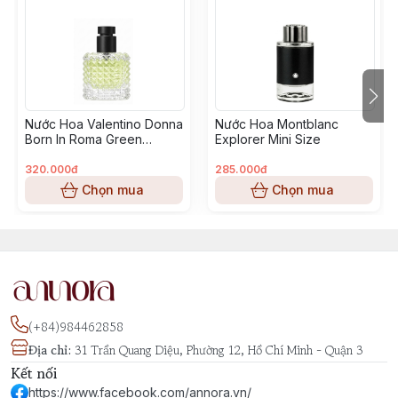
Phương Đông Hoa Cỏ (Oriental Floral), được ra mắt
vào năm 2016 bởi thương hiệu Carolina Herrera. Được
sáng tạo bởi các nhà pha chế tài ba Louise Turner và
Quentin Bisch, mùi hương này mang đến sự kết hợp
tuyệt vời giữa các nốt hương ngọt ngào, quyến rũ và
Nước Hoa Valentino Donna
Nước Hoa Montblanc
ấm áp, tạo nên một phong cách nữ tính, sang trọng và
Born In Roma Green
Explorer Mini Size
đầy bí ẩn.
Stravaganza Mini Size
320.000đ
285.000đ
Hương đầu mở ra với sự ngọt ngào và ấm áp từ hạnh
Chọn mua
Chọn mua
nhân, cà phê, cam bergamot và chanh, mang đến một
cảm giác vừa tươi mới vừa đầy năng lượng. Tầng hương
giữa nổi bật với sự thanh thoát của hoa nhài Sambac,
hoa nhài, hoa cam, hoa hồng Bulgaria và rễ irit, tạo
nên một lớp hương hoa cỏ quyến rũ, nữ tính. Khép lại
là lớp hương nền ấm áp từ đậu tonka, ca cao, vani,
(+84)984462858
praline, gỗ đàn hương, xạ hương, hổ phách, gỗ
Địa chỉ
:
31 Trần Quang Diệu, Phường 12, Hồ Chí Minh - Quận 3
cashmere, patchouli, quế và gỗ tuyết tùng, mang đến
Kết nối
một dấu ấn mạnh mẽ, sâu lắng và lâu dài.
https://www.facebook.com/annora.vn/