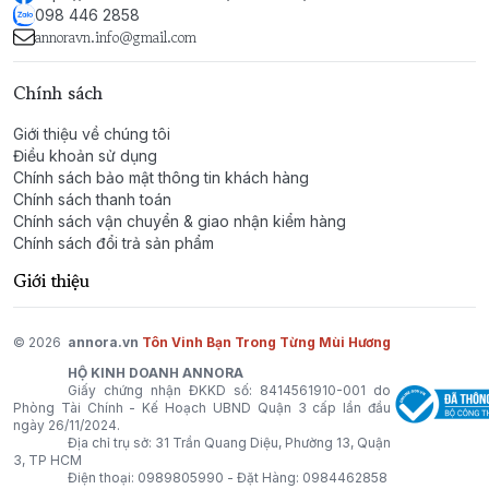
098 446 2858
Good Girl là lựa chọn lý tưởng cho những ai yêu thích
annoravn.info@gmail.com
sự sang trọng, quyến rũ và đầy bí ẩn, phù hợp cho
những buổi tối lãng mạn hay những dịp đặc biệt.
Chính sách
Giới thiệu về chúng tôi
Điều khoản sử dụng
Chính sách bảo mật thông tin khách hàng
Chính sách thanh toán
Chính sách vận chuyển & giao nhận kiểm hàng
Chính sách đổi trả sản phẩm
Giới thiệu
© 2026
annora.vn
Tôn Vinh Bạn Trong Từng Mùi Hương
HỘ KINH DOANH ANNORA
Giấy chứng nhận ĐKKD số: 8414561910-001 do
Phòng Tài Chính - Kế Hoạch UBND Quận 3 cấp lần đầu
ngày 26/11/2024.
Địa chỉ trụ sở: 31 Trần Quang Diệu, Phường 13, Quận
3, TP HCM
Điện thoại:
0989805990
- Đặt Hàng:
0984462858