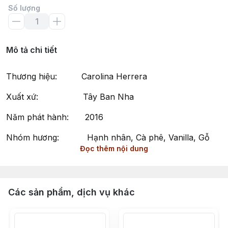
Số lượng
Mô tả chi tiết
Thương hiệu: Carolina Herrera
Xuất xứ: Tây Ban Nha
Năm phát hành: 2016
Nhóm hương: Hạnh nhân, Cà phê, Vanilla, Gỗ
Đọc thêm nội dung
đàn hương
Phong cách: Quyến rũ, Sang trọng, Bí ẩn
Good Girl by Carolina Herrera - Hương Thơm Phương
Các sản phẩm, dịch vụ khác
Đông Hoa Cỏ Quyến Rũ và Sang Trọng
Good Girl là dòng nước hoa nữ thuộc nhóm Hương