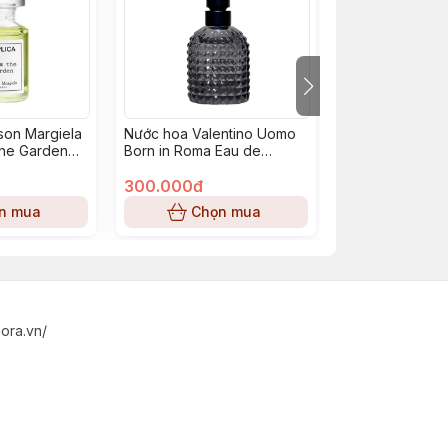
son Margiela
Nước hoa Valentino Uomo
Nước hoa Dior
the Garden
Born in Roma Eau de
Size
Toilette Mini Size
300.000đ
420.000đ
n mua
Chọn mua
Chọn
ora.vn/