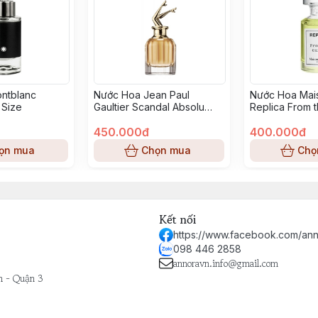
ntblanc
Nước Hoa Jean Paul
Nước Hoa Mai
 Size
Gaultier Scandal Absolu
Replica From 
Mini Size
Mini Size
450.000đ
400.000đ
ọn mua
Chọn mua
Chọ
Kết nối
https://www.facebook.com/ann
098 446 2858
annoravn.info@gmail.com
h - Quận 3