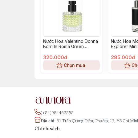
Nước Hoa Valentino Donna
Nước Hoa Mo
Born In Roma Green
Explorer Mini
Stravaganza Mini Size
320.000đ
285.000đ
Chọn mua
Ch
(+84)984462858
Địa chỉ
:
31 Trần Quang Diệu, Phường 12, Hồ Chí Min
Chính sách