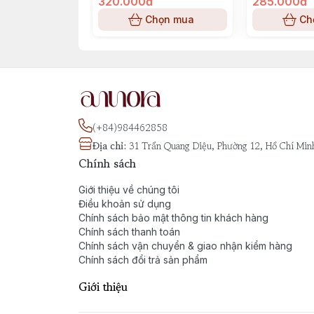
Modern Princess Blooming by Lanvin – Mộ
320.000đ
285.000đ
Chọn mua
Ch
(+84)984462858
Địa chỉ
:
31 Trần Quang Diệu, Phường 12, Hồ Chí Min
Chính sách
Giới thiệu về chúng tôi
Điều khoản sử dụng
Chính sách bảo mật thông tin khách hàng
Chính sách thanh toán
Chính sách vận chuyển & giao nhận kiểm hàng
Chính sách đổi trả sản phẩm
Giới thiệu