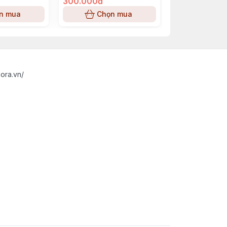
tin và sức hút đầy năng lượng.
300.000đ
420.000đ
n mua
Chọn mua
Chọn
ora.vn/