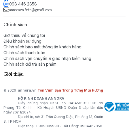
mùa thu và đông, thích hợp cho cả nam và nữ, mang
098 446 2858
lại cảm giác ấm cúng và khác biệt.
annoravn.info@gmail.com
Chính sách
Giới thiệu về chúng tôi
Điều khoản sử dụng
Chính sách bảo mật thông tin khách hàng
Chính sách thanh toán
Chính sách vận chuyển & giao nhận kiểm hàng
Chính sách đổi trả sản phẩm
Giới thiệu
© 2026
annora.vn
Tôn Vinh Bạn Trong Từng Mùi Hương
HỘ KINH DOANH ANNORA
Giấy chứng nhận ĐKKD số: 8414561910-001 do
Phòng Tài Chính - Kế Hoạch UBND Quận 3 cấp lần đầu
ngày 26/11/2024.
Địa chỉ trụ sở: 31 Trần Quang Diệu, Phường 13, Quận
3, TP HCM
Điện thoại:
0989805990
- Đặt Hàng:
0984462858