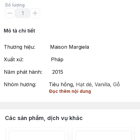
Số lượng
Mô tả chi tiết
Thương hiệu: Maison Margiela
Xuất xứ: Pháp
Năm phát hành: 2015
Nhóm hương: Tiêu hồng,
Hạt dẻ, Vanilla, Gỗ
Đọc thêm nội dung
guaiac, Nhựa thơm Peru
Phong cách: Ấm áp, Lôi cuốn, Quyến rũ
By the Fireplace by Maison Martin Margiela – Hương
Các sản phẩm, dịch vụ khác
Thơm Ấm Áp và Lôi Cuốn
By the Fireplace là một nước hoa unisex thuộc nhóm