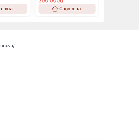
300.000đ
420.000đ
n mua
Chọn mua
Chọn
ora.vn/