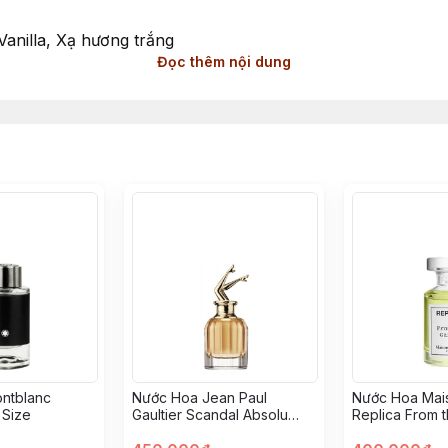
illa, Xạ hương trắng
Đọc thêm nội dung
Quyến rũ
Sang Trọng và Nữ Tính
ương Hoa Phương Đông (Oriental Floral) dành cho phái đ
avigny và Natalie Gracia-Cetto, mùi hương này là biểu tượn
 Clementine, mang lại cảm giác tràn đầy năng lượng và sức
tây và hoa mẫu đơn, tạo nên sự mềm mại và quyến rũ đặc t
 hương trắng và chút hương nhựa benzoin, để lại dấu ấn kh
ng người phụ nữ yêu thích sự sang trọng và hiện đại. Phù
ng trọng, mùi hương này chắc chắn sẽ làm nổi bật phong 
ntblanc
Nước Hoa Jean Paul
Nước Hoa Mai
 Size
Gaultier Scandal Absolu
Replica From 
Mini Size
Mini Size