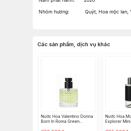
Năm phát hành: 2020
Nhóm hương: Quýt, Hoa mộc lan, Van
Phong cách: Nữ tính, Sang trọng, 
Signature by Montblanc – Hương Thơm 
Các sản phẩm, dịch vụ khác
Signature là một nước hoa thuộc nhóm H
bởi hai nhà chế tác tài năng Guillaume Fl
đầy tinh tế.
Hương đầu mở ra với sự tươi mát từ quýt
lãng mạn của hoa mộc lan, hoa ngọc lan 
ngào ấm áp từ vanilla, sự mềm mại của xạ
Signature là lựa chọn hoàn hảo cho nhữ
việc hằng ngày đến những buổi tiệc tra
Nước Hoa Valentino Donna
Nước Hoa Mo
Born In Roma Green
Explorer Mini
Stravaganza Mini Size