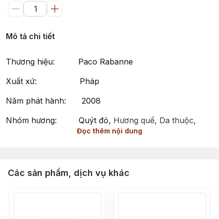
Mô tả chi tiết
Thương hiệu: Paco Rabanne
Xuất xứ: Pháp
Năm phát hành: 2008
Nhóm hương: Quýt đỏ,
Hương quế, Da thuộc,
Đọc thêm nội dung
Hoa hồng
Phong cách: Sành điệu, Nam tính, Cuốn hút
1 Million by Paco Rabanne – Hương Thơm Sang Trọng
Các sản phẩm, dịch vụ khác
và Đầy Cuốn Hút
1 Million, một mùi hương nổi tiếng thuộc nhóm Hương
Gỗ Cay Nồng, ra mắt vào năm 2008, là kiệt tác được