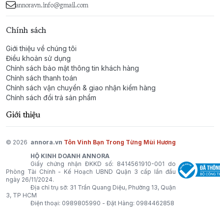
nổi bật, phù hợp trong các buổi tiệc tối, sự kiện quan
annoravn.info@gmail.com
trọng hay khi muốn gây ấn tượng mạnh mẽ.
Chính sách
1 Million – Dấu ấn của sự xa hoa và quyền lực.
Giới thiệu về chúng tôi
Điều khoản sử dụng
Chính sách bảo mật thông tin khách hàng
Chính sách thanh toán
Chính sách vận chuyển & giao nhận kiểm hàng
Chính sách đổi trả sản phẩm
Giới thiệu
© 2026
annora.vn
Tôn Vinh Bạn Trong Từng Mùi Hương
HỘ KINH DOANH ANNORA
Giấy chứng nhận ĐKKD số: 8414561910-001 do
Phòng Tài Chính - Kế Hoạch UBND Quận 3 cấp lần đầu
ngày 26/11/2024.
Địa chỉ trụ sở: 31 Trần Quang Diệu, Phường 13, Quận
3, TP HCM
Điện thoại:
0989805990
- Đặt Hàng:
0984462858