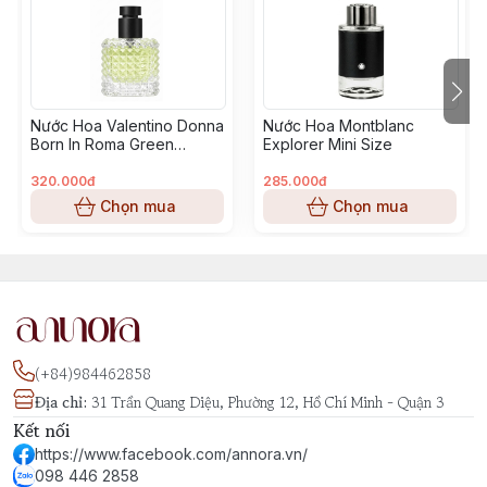
tinh chất đất, mang đến một cảm giác mới mẻ và khác
biệt. Hương cuối với Ambroxan và hoắc hương tạo nên
chiều sâu ấm áp và nam tính, để lại dấu ấn khó quên.
Nước Hoa Valentino Donna
Nước Hoa Montblanc
Luna Rossa Carbon là lựa chọn hoàn hảo cho những
Born In Roma Green
Explorer Mini Size
quý ông yêu thích phong cách trẻ trung, năng động
Stravaganza Mini Size
nhưng vẫn giữ được sự lịch lãm và cuốn hút. Phù hợp
320.000đ
285.000đ
để sử dụng hàng ngày hoặc trong những buổi gặp gỡ
Chọn mua
Chọn mua
quan trọng.
(+84)984462858
Địa chỉ
:
31 Trần Quang Diệu, Phường 12, Hồ Chí Minh - Quận 3
Kết nối
https://www.facebook.com/annora.vn/
098 446 2858