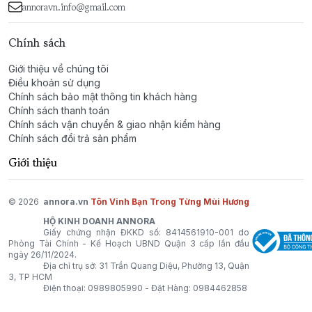
annoravn.info@gmail.com
Chính sách
Giới thiệu về chúng tôi
Điều khoản sử dụng
Chính sách bảo mật thông tin khách hàng
Chính sách thanh toán
Chính sách vận chuyển & giao nhận kiểm hàng
Chính sách đổi trả sản phẩm
Giới thiệu
© 2026
annora.vn
Tôn Vinh Bạn Trong Từng Mùi Hương
HỘ KINH DOANH ANNORA
Giấy chứng nhận ĐKKD số: 8414561910-001 do
Phòng Tài Chính - Kế Hoạch UBND Quận 3 cấp lần đầu
ngày 26/11/2024.
Địa chỉ trụ sở: 31 Trần Quang Diệu, Phường 13, Quận
3, TP HCM
Điện thoại:
0989805990
- Đặt Hàng:
0984462858