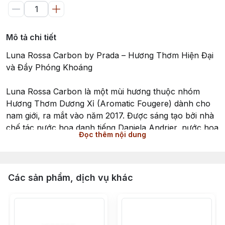
Mô tả chi tiết
Luna Rossa Carbon by Prada – Hương Thơm Hiện Đại
và Đầy Phóng Khoáng
Luna Rossa Carbon là một mùi hương thuộc nhóm
Hương Thơm Dương Xỉ (Aromatic Fougere) dành cho
nam giới, ra mắt vào năm 2017. Được sáng tạo bởi nhà
chế tác nước hoa danh tiếng Daniela Andrier, nước hoa
Đọc thêm nội dung
này mang đến cảm giác hiện đại, mạnh mẽ và đầy tự
do, lấy cảm hứng từ sự giao hòa giữa thiên nhiên và
công nghệ.
Các sản phẩm, dịch vụ khác
Hương đầu mở ra với cam bergamot tươi mới và tiêu
cay nồng, khơi dậy sự sảng khoái và ấn tượng ban đầu.
Tầng hương giữa là sự kết hợp độc đáo của hoa oải
hương, nốt hương kim loại, hương nước, than đá, và