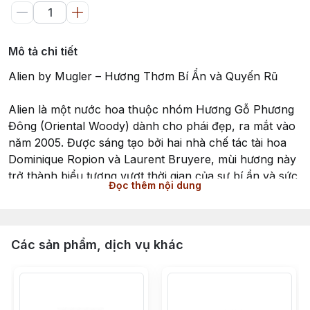
Mô tả chi tiết
Alien by Mugler – Hương Thơm Bí Ẩn và Quyến Rũ
Alien là một nước hoa thuộc nhóm Hương Gỗ Phương
Đông (Oriental Woody) dành cho phái đẹp, ra mắt vào
năm 2005. Được sáng tạo bởi hai nhà chế tác tài hoa
Dominique Ropion và Laurent Bruyere, mùi hương này
trở thành biểu tượng vượt thời gian của sự bí ẩn và sức
Đọc thêm nội dung
mạnh quyến rũ.
Tầng hương đầu mở ra với hoa nhài Sambac Ấn Độ,
mang lại cảm giác ấm áp và rạng rỡ như ánh nắng ban
Các sản phẩm, dịch vụ khác
mai. Tiếp đến là tầng hương giữa với cashmeran, mang
lại sự ấm áp, mềm mại và hơi hướng gỗ đầy lôi cuốn.
Cuối cùng, hương nền khép lại với hổ phách trắng, tạo
nên chiều sâu ấm áp và đầy mê hoặc.