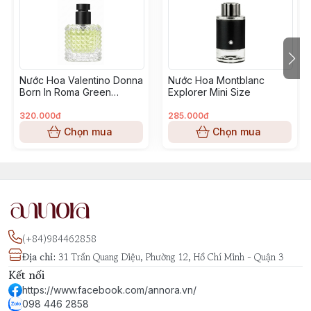
Chai nước hoa được thiết kế như một viên ngọc tím
huyền bí, mang dáng dấp của một lá bùa hộ mệnh, gợi
liên tưởng đến đá triết gia hay một bảo vật kỳ bí.
Nước Hoa Valentino Donna
Nước Hoa Montblanc
Born In Roma Green
Explorer Mini Size
Alien là sự lựa chọn hoàn hảo cho những người phụ nữ
Stravaganza Mini Size
muốn thể hiện vẻ đẹp bí ẩn và quyến rũ. Mùi hương
320.000đ
285.000đ
này phù hợp cho các buổi tối đặc biệt, nơi bạn muốn
Chọn mua
Chọn mua
trở thành tâm điểm với sức hút khó cưỡng.
(+84)984462858
Địa chỉ
:
31 Trần Quang Diệu, Phường 12, Hồ Chí Minh - Quận 3
Kết nối
https://www.facebook.com/annora.vn/
098 446 2858