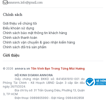
annoravn.info@gmail.com
Chính sách
Giới thiệu về chúng tôi
Điều khoản sử dụng
Chính sách bảo mật thông tin khách hàng
Chính sách thanh toán
Chính sách vận chuyển & giao nhận kiểm hàng
Chính sách đổi trả sản phẩm
Giới thiệu
© 2026
annora.vn
Tôn Vinh Bạn Trong Từng Mùi Hương
HỘ KINH DOANH ANNORA
Giấy chứng nhận ĐKKD số: 8414561910-001 do
Phòng Tài Chính - Kế Hoạch UBND Quận 3 cấp lần đầu
ngày 26/11/2024.
Địa chỉ trụ sở: 31 Trần Quang Diệu, Phường 13, Quận
3, TP HCM
Điện thoại:
0989805990
- Đặt Hàng:
0984462858