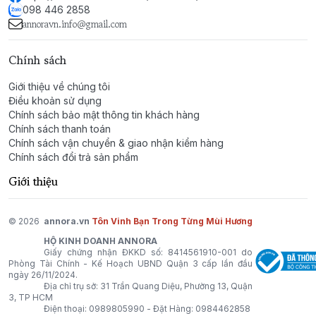
098 446 2858
Spicebomb không dành cho những chàng trai e dè hay
annoravn.info@gmail.com
thích sự an toàn chốn đám đông. Nó là "chữ ký mùi
hương" của một người đàn ông tự tin, cuồng nhiệt và
Chính sách
biết rõ sức hấp dẫn của chính mình. Với tone mùi nồng
Giới thiệu về chúng tôi
ấm đặc trưng, đây là sự lựa chọn hoàn hảo vô song
Điều khoản sử dụng
cho những ngày Thu Đông se lạnh, những buổi tiệc
Chính sách bảo mật thông tin khách hàng
đêm sôi động hay những cuộc hẹn hò mà bạn muốn
Chính sách thanh toán
đối phương hoàn toàn bị "hạ gục" bởi sự nam tính
Chính sách vận chuyển & giao nhận kiểm hàng
mạnh mẽ.
Chính sách đổi trả sản phẩm
Giới thiệu
© 2026
annora.vn
Tôn Vinh Bạn Trong Từng Mùi Hương
HỘ KINH DOANH ANNORA
Giấy chứng nhận ĐKKD số: 8414561910-001 do
Phòng Tài Chính - Kế Hoạch UBND Quận 3 cấp lần đầu
ngày 26/11/2024.
Địa chỉ trụ sở: 31 Trần Quang Diệu, Phường 13, Quận
3, TP HCM
Điện thoại:
0989805990
- Đặt Hàng:
0984462858