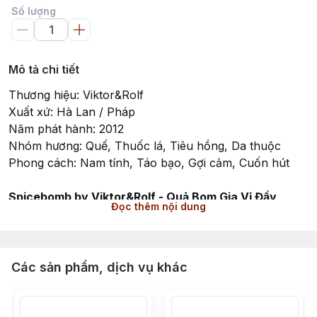
Số lượng
Mô tả chi tiết
Thương hiệu: Viktor&Rolf
Xuất xứ: Hà Lan / Pháp
Năm phát hành: 2012
Nhóm hương: Quế, Thuốc lá, Tiêu hồng, Da thuộc
Phong cách: Nam tính, Táo bạo, Gợi cảm, Cuốn hút
Spicebomb by Viktor&Rolf - Quả Bom Gia Vị Đầy
Đọc thêm nội dung
Khiêu Khích
Spicebomb là một tượng đài thuộc nhóm hương Gỗ
Cay Nồng (Woody Spicy) dành cho nam giới, được nhà
mốt Viktor&Rolf trình làng vào năm 2012. Dưới chiếc
Các sản phẩm, dịch vụ khác
mũi thiên tài của bậc thầy điều hương Olivier Polge, tác
phẩm này được ví như một vụ nổ khứu giác thực sự.
Đúng như thiết kế mang hình dáng một quả lựu đạn