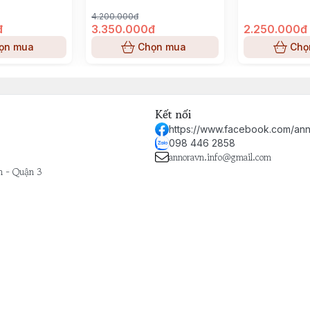
t hành trình hương thơm táo bạo, tôn vinh sự mạnh mẽ và
4.200.000đ
đ
3.350.000đ
2.250.000đ
ọn mua
Chọn mua
Chọ
Kết nối
https://www.facebook.com/ann
098 446 2858
annoravn.info@gmail.com
h - Quận 3