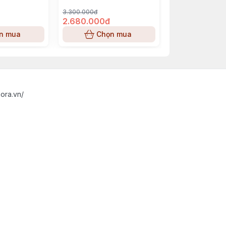
 sức hút không thể cưỡng lại.
3.300.000đ
3.050.000đ
2.680.000đ
2.850.000đ
n mua
Chọn mua
Chọn
ora.vn/