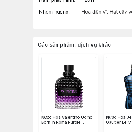
Năm phát hành: 2011
Nhóm hương:
Hoa diên vĩ, Hạt cây 
Phong cách: Nam tính, Quyến rũ, T
Dior Homme Intense 2011 by Dior - Đẳn
Các sản phẩm, dịch vụ khác
Dior Homme Intense 2011 là dòng nước 
Dior. Ra mắt vào năm 2011 dưới bàn tay 
và cuốn hút.
Hương đầu mở ra với sự tươi mát và thanh
quyến rũ của hoa diên vĩ, kết hợp cùng h
tính của gỗ tuyết tùng Virginia cùng cỏ 
Dior Homme Intense 2011 là lựa chọn ho
Nước Hoa Valentino Uomo
Nước Hoa Je
Born In Roma Purple
Gaultier Le M
Melancholia