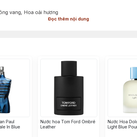
vông vang, Hoa oải hương
Đọc thêm nội dung
inh tế
g Cấp Nam Tính và Tinh Tế
hoa nam thuộc nhóm Hương Gỗ Hoa Xạ Hương (Woody Flora
tài hoa của nhà pha chế François Demachy, mùi hương này l
 lịch của oải hương, mang đến cảm giác nhẹ nhàng và thư 
ạt ambrette và chút ngọt ngào từ lê, tạo nên chiều sâu tin
hương bài, để lại một dấu ấn mạnh mẽ và bền lâu.
àn hảo cho những quý ông hiện đại, yêu thích sự thanh lị
an Paul
Nước hoa Tom Ford Ombré
Nước Hoa Dol
ale In Blue
Leather
Light Blue Po
2025