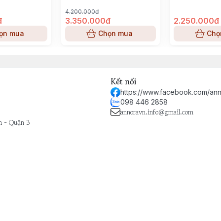
4.200.000đ
đ
3.350.000đ
2.250.000đ
ọn mua
Chọn mua
Chọ
Kết nối
https://www.facebook.com/ann
098 446 2858
annoravn.info@gmail.com
h - Quận 3