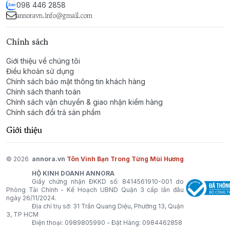
đàn ông trưởng thành, người đã tôi luyện bản lĩnh qua
098 446 2858
thời gian và toát lên khí chất lãnh đạo. Mùi hương này
annoravn.info@gmail.com
mang lại cảm giác vững chãi, uy nghi và đầy cuốn hút,
là sự lựa chọn hoàn hảo để khẳng định vị thế của
Chính sách
người đàn ông trong những sự kiện quan trọng.
Giới thiệu về chúng tôi
Điều khoản sử dụng
Chính sách bảo mật thông tin khách hàng
Chính sách thanh toán
Chính sách vận chuyển & giao nhận kiểm hàng
Chính sách đổi trả sản phẩm
Giới thiệu
© 2026
annora.vn
Tôn Vinh Bạn Trong Từng Mùi Hương
HỘ KINH DOANH ANNORA
Giấy chứng nhận ĐKKD số: 8414561910-001 do
Phòng Tài Chính - Kế Hoạch UBND Quận 3 cấp lần đầu
ngày 26/11/2024.
Địa chỉ trụ sở: 31 Trần Quang Diệu, Phường 13, Quận
3, TP HCM
Điện thoại:
0989805990
- Đặt Hàng:
0984462858