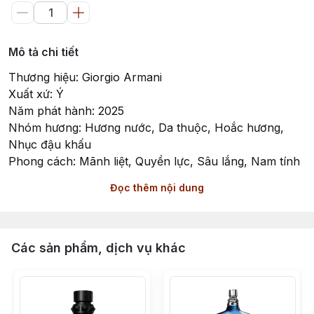
Mô tả chi tiết
Thương hiệu: Giorgio Armani
Xuất xứ: Ý
Năm phát hành: 2025
Nhóm hương: Hương nước, Da thuộc, Hoắc hương,
Nhục đậu khấu
Phong cách: Mãnh liệt, Quyền lực, Sâu lắng, Nam tính
Đọc thêm nội dung
Acqua di Giò Elixir by Giorgio Armani - Sức Mạnh
Quyền Uy Của Đại Dương Sâu Thẳm
Acqua di Giò Elixir là chương mới nhất và mãnh liệt nhất
Các sản phẩm, dịch vụ khác
trong thiên sử thi về đại dương của Giorgio Armani,
được ra mắt vào năm 2025. Dưới bàn tay của huyền
thoại Alberto Morillas – cha đẻ của dòng hương gốc,
phiên bản Elixir này không còn là những con sóng nô