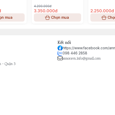
4.200.000đ
đ
3.350.000đ
2.250.000đ
ọn mua
Chọn mua
Chọ
Kết nối
https://www.facebook.com/ann
098 446 2858
annoravn.info@gmail.com
h - Quận 3