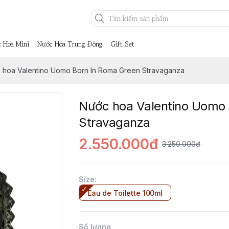
 Hoa Mini
Nước Hoa Trung Đông
Gift Set
 hoa Valentino Uomo Born In Roma Green Stravaganza
Nước hoa Valentino Uomo 
Stravaganza
2.550.000đ
3.250.000đ
Size
:
Eau de Toilette 100ml
Số lượng