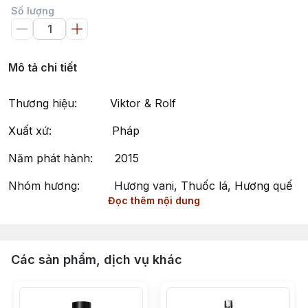
Số lượng
Mô tả chi tiết
Thương hiệu: Viktor & Rolf
Xuất xứ: Pháp
Năm phát hành: 2015
Nhóm hương: Hương vani, Thuốc lá, Hương quế
Đọc thêm nội dung
Phong cách: Nam tính, Ngọt ngào, Cuốn hút
Spicebomb Extreme by Viktor&Rolf – Hương Thơm
Mạnh Mẽ và Cuốn Hút
Các sản phẩm, dịch vụ khác
Spicebomb Extreme của Viktor&Rolf là một mùi hương
thuộc nhóm Oriental Spicy (Hương Phương Đông Cay