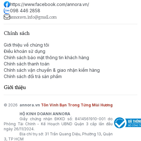
https://www.facebook.com/annora.vn/
những buổi tối sang trọng, những dịp đặc biệt hoặc khi
098 446 2858
bạn muốn thể hiện phong thái tự tin, quyền lực và đầy
annoravn.info@gmail.com
nam tính. Đây là mùi hương dành cho người đàn ông
mạnh mẽ, cá tính và không ngại nổi bật.
Chính sách
Spicebomb Extreme by Viktor&Rolf – Một hành trình
Giới thiệu về chúng tôi
Điều khoản sử dụng
hương thơm bùng nổ, tôn vinh sự mạnh mẽ, cuốn hút
Chính sách bảo mật thông tin khách hàng
và đầy quyền lực của phái mạnh.
Chính sách thanh toán
Chính sách vận chuyển & giao nhận kiểm hàng
Chính sách đổi trả sản phẩm
Giới thiệu
© 2026
annora.vn
Tôn Vinh Bạn Trong Từng Mùi Hương
HỘ KINH DOANH ANNORA
Giấy chứng nhận ĐKKD số: 8414561910-001 do
Phòng Tài Chính - Kế Hoạch UBND Quận 3 cấp lần đầu
ngày 26/11/2024.
Địa chỉ trụ sở: 31 Trần Quang Diệu, Phường 13, Quận
3, TP HCM