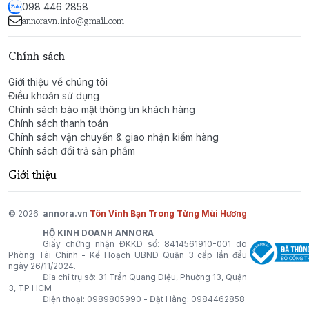
098 446 2858
nhựa bồ đề (styrax) và một chút rêu sồi cổ điển.
annoravn.info@gmail.com
FUGAZZI không phải là một mùi hương dễ đoán. Nó
Chính sách
dành cho những người tự tin, có chiều sâu và luôn
thách thức những quy chuẩn thông thường. Họ là
Giới thiệu về chúng tôi
những người hiểu rằng vẻ đẹp không nằm ở cái mác,
Điều khoản sử dụng
mà ở trải nghiệm và cảm xúc mà nó mang lại.
Chính sách bảo mật thông tin khách hàng
Chính sách thanh toán
Chính sách vận chuyển & giao nhận kiểm hàng
FUGAZZI by BORNTOSTANDOUT® - Khi ảo ảnh còn
Chính sách đổi trả sản phẩm
chân thật hơn cả sự thật.
Giới thiệu
© 2026
annora.vn
Tôn Vinh Bạn Trong Từng Mùi Hương
HỘ KINH DOANH ANNORA
Giấy chứng nhận ĐKKD số: 8414561910-001 do
Phòng Tài Chính - Kế Hoạch UBND Quận 3 cấp lần đầu
ngày 26/11/2024.
Địa chỉ trụ sở: 31 Trần Quang Diệu, Phường 13, Quận
3, TP HCM
Điện thoại:
0989805990
- Đặt Hàng:
0984462858