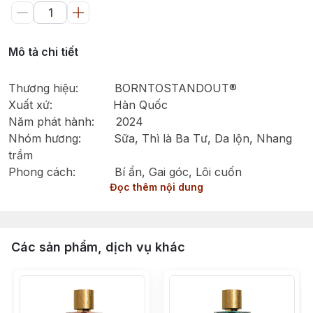
Mô tả chi tiết
Thương hiệu: BORNTOSTANDOUT®
Xuất xứ: Hàn Quốc
Năm phát hành: 2024
Nhóm hương: Sữa, Thì là Ba Tư, Da lộn, Nhang
trầm
Phong cách: Bí ẩn, Gai góc, Lôi cuốn
Đọc thêm nội dung
FUGAZZI by BORNTOSTANDOUT® - Viên Kim Cương
Giả Tỏa Sáng Hơn Cả Hàng Thật
Các sản phẩm, dịch vụ khác
FUGAZZI là một sáng tạo thuộc nhóm hương Gỗ
Phương Đông (Oriental Woody), ra mắt năm 2024 và
được chế tác bởi một trong những nhà điều hương lừng
danh nhất thế giới, Quentin Bisch. Lấy cảm hứng từ