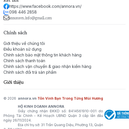
Kết nối
Millésime Impérial là lựa chọn lý tưởng cho những ai
https://www.facebook.com/annora.vn/
yêu thích sự tươi mới, sang trọng và quyến rũ, phù
098 446 2858
hợp cho các dịp đặc biệt, buổi tối hay những sự kiện
annoravn.info@gmail.com
quan trọng, đặc biệt là cho những người yêu thích sự
nhẹ nhàng nhưng đầy ấn tượng.
Chính sách
Giới thiệu về chúng tôi
Điều khoản sử dụng
Chính sách bảo mật thông tin khách hàng
Chính sách thanh toán
Chính sách vận chuyển & giao nhận kiểm hàng
Chính sách đổi trả sản phẩm
Giới thiệu
© 2026
annora.vn
Tôn Vinh Bạn Trong Từng Mùi Hương
HỘ KINH DOANH ANNORA
Giấy chứng nhận ĐKKD số: 8414561910-001 do
Phòng Tài Chính - Kế Hoạch UBND Quận 3 cấp lần đầu
ngày 26/11/2024.
Địa chỉ trụ sở: 31 Trần Quang Diệu, Phường 13, Quận