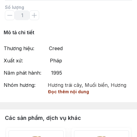
Số lượng
Mô tả chi tiết
Thương hiệu: Creed
Xuất xứ: Pháp
Năm phát hành: 1995
Nhóm hương:
Hương trái cây, Muối biển, Hương
Đọc thêm nội dung
biển, Xạ hương
Phong cách: Sang trọng, Quyến rũ, Tươi mới
Millésime Impérial by Creed - Hương Thơm Tươi Mát,
Các sản phẩm, dịch vụ khác
Sang Trọng và Quyến Rũ Cho Cả Nam và Nữ