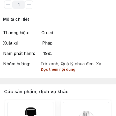
Mô tả chi tiết
Thương hiệu: Creed
Xuất xứ: Pháp
Năm phát hành: 1995
Nhóm hương:
Trà xanh, Quả lý chua đen, Xạ
Đọc thêm nội dung
hương, Cam bergamot
Phong cách: Tươi mới, Tự nhiên, Tinh tế, Tự
nhiên
Các sản phẩm, dịch vụ khác
Silver Mountain Water by Creed - Hương Thơm Tươi
Mát, Tự Nhiên và Sảng Khoái Dành Cho Cả Nam và Nữ
Silver Mountain Water là dòng nước hoa unisex thuộc