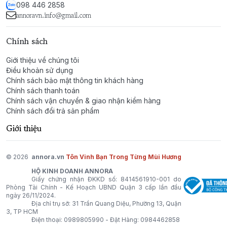
những ai yêu thích sự tươi mát, tự nhiên và thư giãn,
098 446 2858
phù hợp cho những dịp hàng ngày, những buổi gặp
annoravn.info@gmail.com
mặt nhẹ nhàng hoặc các hoạt động ngoài trời. Mùi
hương này sẽ mang đến cảm giác tự do và dễ chịu
Chính sách
trong suốt cả ngày dài.
Giới thiệu về chúng tôi
Điều khoản sử dụng
Chính sách bảo mật thông tin khách hàng
Chính sách thanh toán
Chính sách vận chuyển & giao nhận kiểm hàng
Chính sách đổi trả sản phẩm
Giới thiệu
© 2026
annora.vn
Tôn Vinh Bạn Trong Từng Mùi Hương
HỘ KINH DOANH ANNORA
Giấy chứng nhận ĐKKD số: 8414561910-001 do
Phòng Tài Chính - Kế Hoạch UBND Quận 3 cấp lần đầu
ngày 26/11/2024.
Địa chỉ trụ sở: 31 Trần Quang Diệu, Phường 13, Quận
3, TP HCM
Điện thoại:
0989805990
- Đặt Hàng:
0984462858