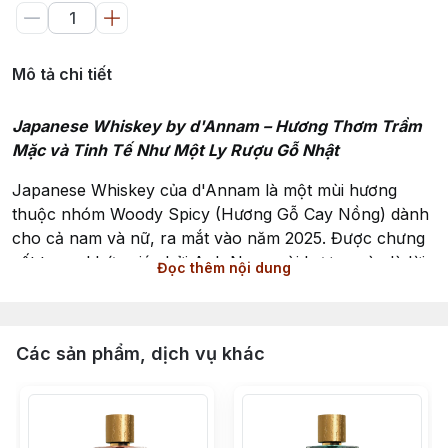
Mô tả chi tiết
Japanese Whiskey by d'Annam – Hương Thơm Trầm
Mặc và Tinh Tế Như Một Ly Rượu Gỗ Nhật
Japanese Whiskey của d'Annam là một mùi hương
thuộc nhóm Woody Spicy (Hương Gỗ Cay Nồng) dành
cho cả nam và nữ, ra mắt vào năm 2025. Được chưng
cất trong khứu giác bởi Anh Ngo, mùi hương này là lời
Đọc thêm nội dung
tri ân dành cho nét tinh tế, lặng lẽ và sâu sắc của văn
hóa Nhật Bản – gói gọn trong một ly rượu whiskey
vàng óng giữa nền gỗ ấm áp.
Các sản phẩm, dịch vụ khác
Mở đầu là nốt whiskey bốc hơi chậm rãi, nồng nàn và
êm dịu, hòa quyện cùng xô thơm (clary sage) mang
sắc xanh thảo mộc tinh tế, tạo nên ấn tượng ban đầu