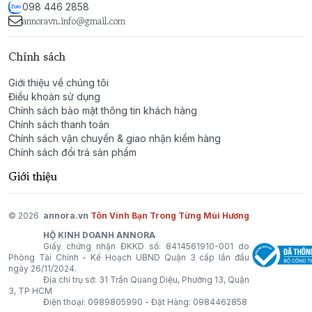
098 446 2858
annoravn.info@gmail.com
Chính sách
Giới thiệu về chúng tôi
Điều khoản sử dụng
Chính sách bảo mật thông tin khách hàng
Chính sách thanh toán
Chính sách vận chuyển & giao nhận kiểm hàng
Chính sách đổi trả sản phẩm
Giới thiệu
© 2026
annora.vn
Tôn Vinh Bạn Trong Từng Mùi Hương
HỘ KINH DOANH ANNORA
Giấy chứng nhận ĐKKD số: 8414561910-001 do
Phòng Tài Chính - Kế Hoạch UBND Quận 3 cấp lần đầu
ngày 26/11/2024.
Địa chỉ trụ sở: 31 Trần Quang Diệu, Phường 13, Quận
3, TP HCM
Điện thoại:
0989805990
- Đặt Hàng:
0984462858