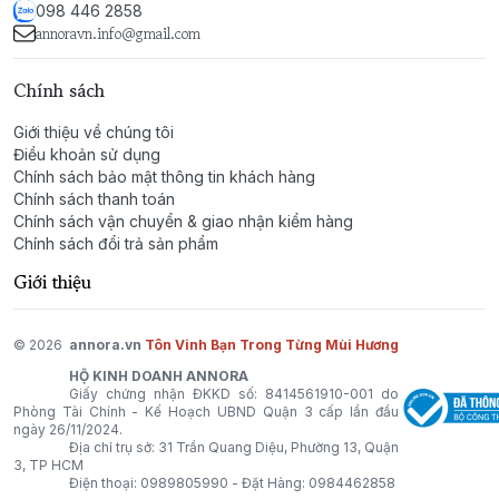
Nó không dành riêng cho ai, mà dành cho tất cả những
098 446 2858
tâm hồn hướng về gia đình, trân trọng những giá trị
annoravn.info@gmail.com
truyền thống. Xức lên mình Spring Festival là mang
theo không khí hân hoan của những ngày đầu năm, là
Chính sách
mang theo cảm giác bình yên và hạnh phúc khi được ở
Giới thiệu về chúng tôi
bên cạnh những người thân yêu.
Điều khoản sử dụng
Chính sách bảo mật thông tin khách hàng
Spring Festival - Gói trọn không khí Tết đoàn viên
Chính sách thanh toán
trong làn hương.
Chính sách vận chuyển & giao nhận kiểm hàng
Chính sách đổi trả sản phẩm
Giới thiệu
© 2026
annora.vn
Tôn Vinh Bạn Trong Từng Mùi Hương
HỘ KINH DOANH ANNORA
Giấy chứng nhận ĐKKD số: 8414561910-001 do
Phòng Tài Chính - Kế Hoạch UBND Quận 3 cấp lần đầu
ngày 26/11/2024.
Địa chỉ trụ sở: 31 Trần Quang Diệu, Phường 13, Quận
3, TP HCM
Điện thoại:
0989805990
- Đặt Hàng:
0984462858