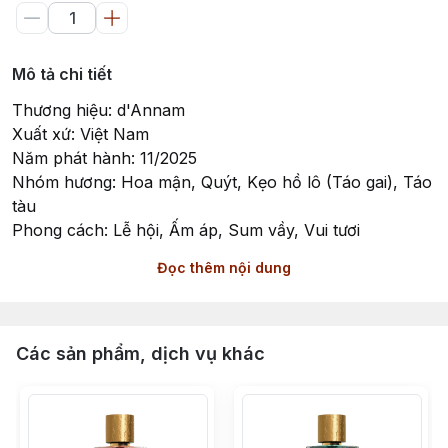
Mô tả chi tiết
Thương hiệu: d'Annam
Xuất xứ: Việt Nam
Năm phát hành: 11/2025
Nhóm hương: Hoa mận, Quýt, Kẹo hồ lô (Táo gai), Táo
tàu
Phong cách: Lễ hội, Ấm áp, Sum vầy, Vui tươi
Đọc thêm nội dung
Spring Festival - Hương Vị Của Mùa Sum Vầy
Spring Festival là một sáng tạo hương thơm unisex
thuộc bộ sưu tập Majestic China của d'Annam, ra mắt
Các sản phẩm, dịch vụ khác
vào tháng 11 năm 2025. Mùi hương này bắt trọn linh
hồn của Tết Nguyên Đán, khoảnh khắc thiêng liêng khi
hàng triệu người vượt ngàn dặm để trở về sum vầy bên
gia đình. Đây không chỉ là một mùi hương, mà là một