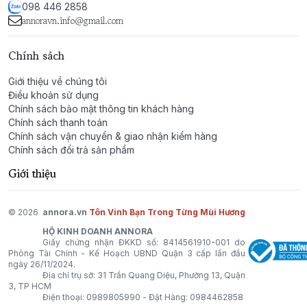
hương này phù hợp cho những dịp đặc biệt, những
098 446 2858
buổi tối sang trọng hay các sự kiện lãng mạn, làm nổi
annoravn.info@gmail.com
bật phong cách nữ tính, quý phái và đầy cuốn hút.
Chính sách
Giới thiệu về chúng tôi
Điều khoản sử dụng
Chính sách bảo mật thông tin khách hàng
Chính sách thanh toán
Chính sách vận chuyển & giao nhận kiểm hàng
Chính sách đổi trả sản phẩm
Giới thiệu
© 2026
annora.vn
Tôn Vinh Bạn Trong Từng Mùi Hương
HỘ KINH DOANH ANNORA
Giấy chứng nhận ĐKKD số: 8414561910-001 do
Phòng Tài Chính - Kế Hoạch UBND Quận 3 cấp lần đầu
ngày 26/11/2024.
Địa chỉ trụ sở: 31 Trần Quang Diệu, Phường 13, Quận
3, TP HCM
Điện thoại:
0989805990
- Đặt Hàng:
0984462858