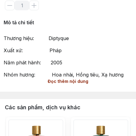
Mô tả chi tiết
Thương hiệu: Diptyque
Xuất xứ: Pháp
Năm phát hành: 2005
Nhóm hương: Hoa nhài, Hồng tiêu, Xạ hương
Đọc thêm nội dung
Phong cách: Tinh tế, Quyến rũ, Ấm áp
Do Son Eau de Parfum by Diptyque - Hương Thơm
Quyến Rũ, Thanh Lịch và Nồng Nàn Dành Cho Cả Nam
Các sản phẩm, dịch vụ khác
và Nữ
Do Son Eau de Parfum là dòng nước hoa unisex thuộc
nhóm Hương Hoa (Floral), được ra mắt vào năm 2013