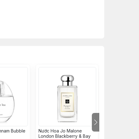
nnam Bubble
Nước Hoa Jo Malone
Nước Hoa SOM
London Blackberry & Bay
Blanc