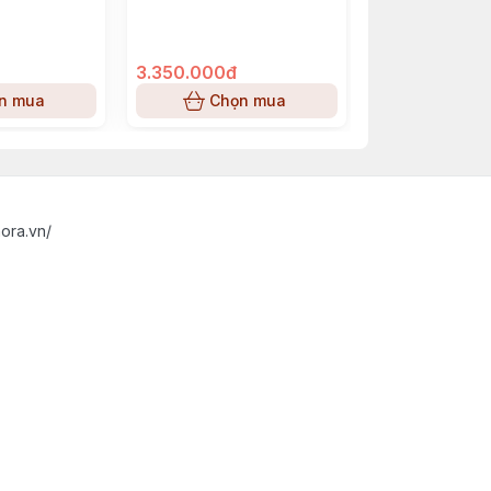
3.350.000đ
1.650.000đ
n mua
Chọn mua
Chọn
ora.vn/