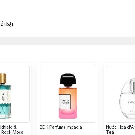
i bật
dfield &
BDK Parfums Impadia
Nước Hoa d'A
c Rock Moss
Tea