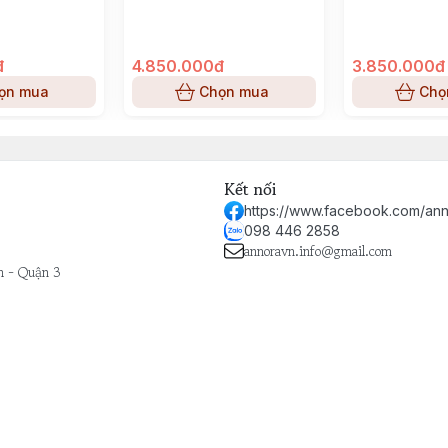
đ
4.850.000đ
3.850.000đ
ọn mua
Chọn mua
Chọ
Kết nối
https://www.facebook.com/ann
098 446 2858
annoravn.info@gmail.com
h - Quận 3