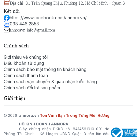
Địa chỉ
:
31 Trần Quang Diệu, Phường 12, Hồ Chí Minh - Quận 3
Kết nối
https://www.facebook.com/annora.vn/
098 446 2858
annoravn.info@gmail.com
Chính sách
Giới thiệu về chúng tôi
Điều khoản sử dụng
Chính sách bảo mật thông tin khách hàng
Chính sách thanh toán
Chính sách vận chuyển & giao nhận kiểm hàng
Chính sách đổi trả sản phẩm
Giới thiệu
© 2026
annora.vn
Tôn Vinh Bạn Trong Từng Mùi Hương
HỘ KINH DOANH ANNORA
Giấy chứng nhận ĐKKD số: 8414561910-001 do
Phòng Tài Chính - Kế Hoạch UBND Quận 3 cấp lần đầu