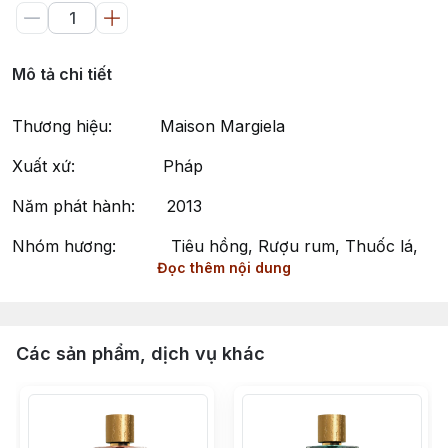
Mô tả chi tiết
Thương hiệu: Maison Margiela
Xuất xứ: Pháp
Năm phát hành: 2013
Nhóm hương: Tiêu hồng, Rượu rum, Thuốc lá,
Đọc thêm nội dung
Vanilla
Phong cách: Lịch lãm, Tự tin, Cuốn hút
Jazz Club by Maison Martin Margiela – Hương Thơm
Các sản phẩm, dịch vụ khác
Nam Tính và Lôi Cuốn
Jazz Club là một nước hoa thuộc nhóm Hương Da
Thuộc (Leather) dành cho nam giới, ra mắt vào năm