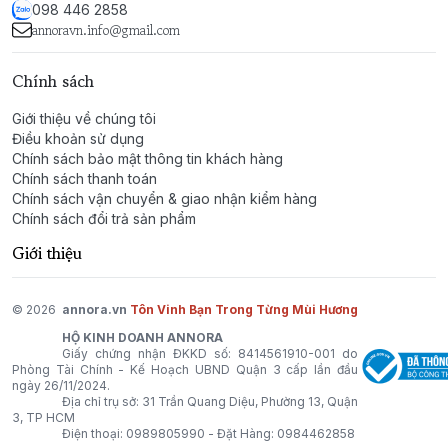
muốn tạo ấn tượng mạnh mẽ, mùi hương này chắc
098 446 2858
chắn sẽ làm nổi bật phong cách và sự tinh tế của bạn.
annoravn.info@gmail.com
Chính sách
Giới thiệu về chúng tôi
Điều khoản sử dụng
Chính sách bảo mật thông tin khách hàng
Chính sách thanh toán
Chính sách vận chuyển & giao nhận kiểm hàng
Chính sách đổi trả sản phẩm
Giới thiệu
© 2026
annora.vn
Tôn Vinh Bạn Trong Từng Mùi Hương
HỘ KINH DOANH ANNORA
Giấy chứng nhận ĐKKD số: 8414561910-001 do
Phòng Tài Chính - Kế Hoạch UBND Quận 3 cấp lần đầu
ngày 26/11/2024.
Địa chỉ trụ sở: 31 Trần Quang Diệu, Phường 13, Quận
3, TP HCM
Điện thoại:
0989805990
- Đặt Hàng:
0984462858