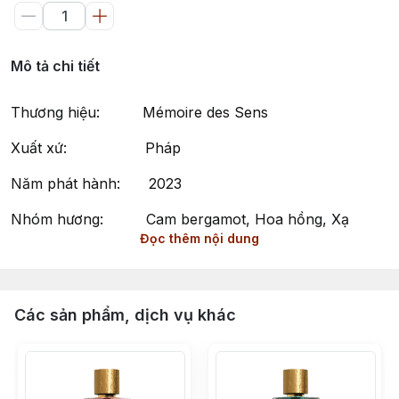
Mô tả chi tiết
Thương hiệu: Mémoire des Sens
Xuất xứ: Pháp
Năm phát hành: 2023
Nhóm hương: Cam bergamot, Hoa hồng, Xạ
Đọc thêm nội dung
hương, Gỗ trắng
Phong cách: Tinh tế, Thanh lịch, Quyến rũ
Smell the Roses by Mémoire des Sens – Hương Thơm
Các sản phẩm, dịch vụ khác
Tinh Tế và Thanh Lịch
Smell the Roses của Mémoire des Sens là một mùi
hương thuộc nhóm Oriental Floral (Hương Hoa Phương