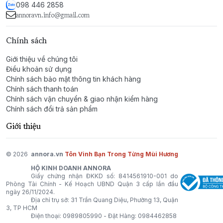
098 446 2858
lại dấu ấn tinh tế.
annoravn.info@gmail.com
Smell the Roses by Mémoire des Sens – Một hành
Chính sách
trình hương thơm đầy cảm xúc, tôn vinh vẻ đẹp tự
nhiên và sự quyến rũ của hoa hồng.
Giới thiệu về chúng tôi
Điều khoản sử dụng
Chính sách bảo mật thông tin khách hàng
Chính sách thanh toán
Chính sách vận chuyển & giao nhận kiểm hàng
Chính sách đổi trả sản phẩm
Giới thiệu
© 2026
annora.vn
Tôn Vinh Bạn Trong Từng Mùi Hương
HỘ KINH DOANH ANNORA
Giấy chứng nhận ĐKKD số: 8414561910-001 do
Phòng Tài Chính - Kế Hoạch UBND Quận 3 cấp lần đầu
ngày 26/11/2024.
Địa chỉ trụ sở: 31 Trần Quang Diệu, Phường 13, Quận
3, TP HCM
Điện thoại:
0989805990
- Đặt Hàng:
0984462858