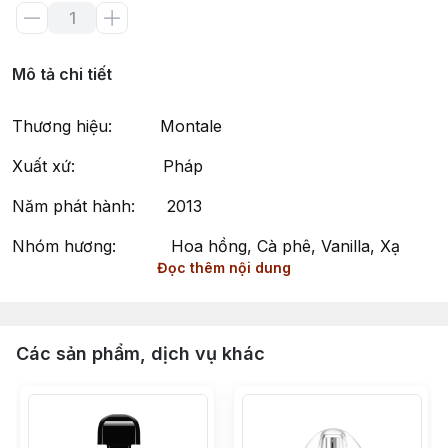
Mô tả chi tiết
Thương hiệu: Montale
Xuất xứ: Pháp
Năm phát hành: 2013
Nhóm hương: Hoa hồng, Cà phê, Vanilla, Xạ
Đọc thêm nội dung
hương
Phong cách: Ngọt ngào, Lôi cuốn, Quyến rũ
Intense Café by Montale – Hương Thơm Ngọt Ngào và
Các sản phẩm, dịch vụ khác
Lôi Cuốn
Intense Café là một nước hoa thuộc nhóm Hương
Vanilla Phương Đông (Oriental Vanilla) dành cho cả