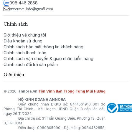
phong cách và sức hút của bạn.
098 446 2858
annoravn.info@gmail.com
Chính sách
Giới thiệu về chúng tôi
Điều khoản sử dụng
Chính sách bảo mật thông tin khách hàng
Chính sách thanh toán
Chính sách vận chuyển & giao nhận kiểm hàng
Chính sách đổi trả sản phẩm
Giới thiệu
© 2026
annora.vn
Tôn Vinh Bạn Trong Từng Mùi Hương
HỘ KINH DOANH ANNORA
Giấy chứng nhận ĐKKD số: 8414561910-001 do
Phòng Tài Chính - Kế Hoạch UBND Quận 3 cấp lần đầu
ngày 26/11/2024.
Địa chỉ trụ sở: 31 Trần Quang Diệu, Phường 13, Quận
3, TP HCM
Điện thoại:
0989805990
- Đặt Hàng:
0984462858