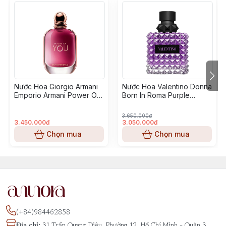
Nước Hoa Giorgio Armani
Nước Hoa Valentino Donna
Emporio Armani Power Of
Born In Roma Purple
You
Melancholia
3.650.000đ
3.450.000đ
3.050.000đ
Chọn mua
Chọn mua
(+84)984462858
Địa chỉ
:
31 Trần Quang Diệu, Phường 12, Hồ Chí Minh - Quận 3