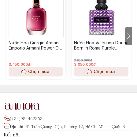
Nước Hoa Giorgio Armani
Nước Hoa Valentino Donna
Emporio Armani Power Of
Born In Roma Purple
You
Melancholia
3.650.000đ
3.450.000đ
3.050.000đ
Chọn mua
Chọn mua
(+84)984462858
Địa chỉ
:
31 Trần Quang Diệu, Phường 12, Hồ Chí Minh - Quận 3
Kết nối