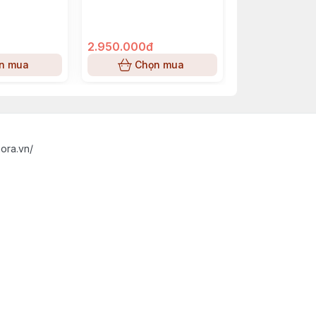
1.650.000đ
2.950.000đ
1.450.000đ
n mua
Chọn mua
Chọn
ora.vn/