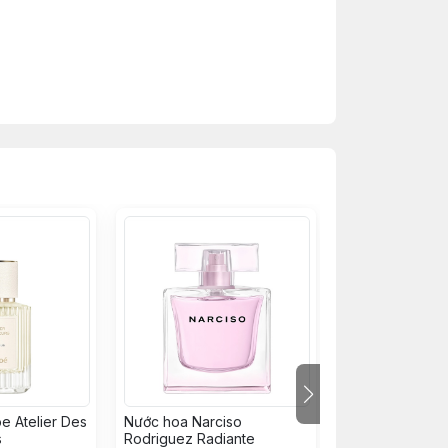
e Atelier Des
Nước hoa Narciso
Nước hoa Armaf
s
Rodriguez Radiante
Nuit Maleka