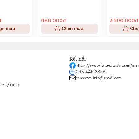
đ
680.000đ
2.500.000đ
ọn mua
Chọn mua
Chọ
Kết nối
https://www.facebook.com/ann
098 446 2858
annoravn.info@gmail.com
h - Quận 3