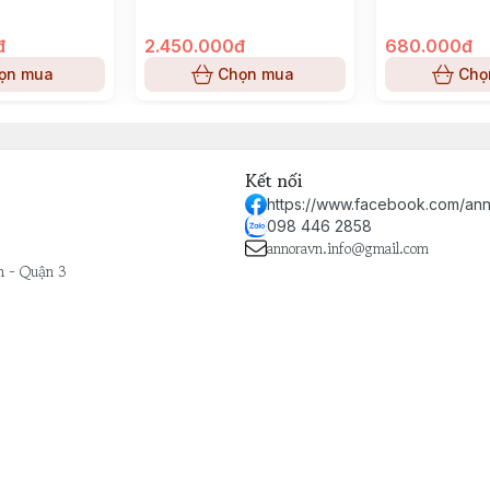
đ
2.450.000đ
680.000đ
ọn mua
Chọn mua
Chọ
Kết nối
https://www.facebook.com/ann
098 446 2858
annoravn.info@gmail.com
h - Quận 3