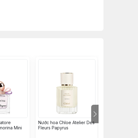
ier des Fleurs" danh giá ra mắt năm
 là hương gỗ, mà là một ký ức. Lấy cảm
một mùi hương gỗ vừa dịu dàng, vừa sâu
iác một cách tinh tế. Nhưng rất nhanh,
ến sự mềm mại, kem mịn hòa quyện cùng
nền thêm vào một chút ẩm ướt, xanh mát
 mại.
 hoàn toàn phi giới tính. Nó dành cho
ại, bao bọc, tựa như một cái ôm ấm áp
atore
Nước hoa Chloe Atelier Des
Nước hoa Narci
norina Mini
Fleurs Papyrus
Rodriguez Radi