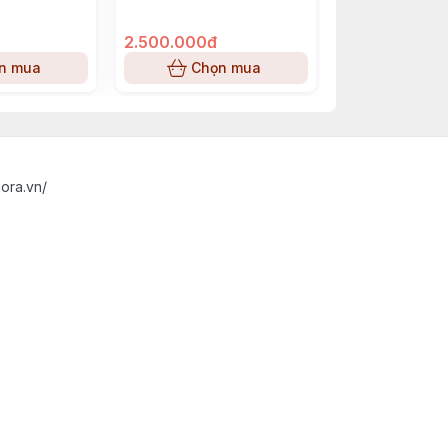
2.500.000đ
2.950.000đ
n mua
Chọn mua
Chọn
ora.vn/