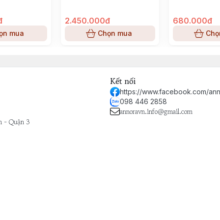
đ
2.450.000đ
680.000đ
ọn mua
Chọn mua
Chọ
Kết nối
https://www.facebook.com/ann
098 446 2858
annoravn.info@gmail.com
h - Quận 3