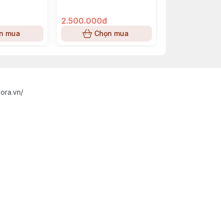
2.500.000đ
2.950.000đ
n mua
Chọn mua
Chọn
ora.vn/