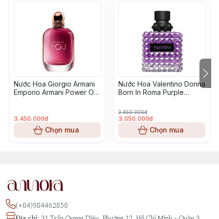
Nước Hoa Giorgio Armani
Nước Hoa Valentino Donna
Emporio Armani Power Of
Born In Roma Purple
You
Melancholia
3.650.000đ
3.450.000đ
3.050.000đ
Chọn mua
Chọn mua
(+84)984462858
Địa chỉ
:
31 Trần Quang Diệu, Phường 12, Hồ Chí Minh - Quận 3