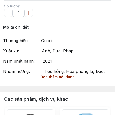
Số lượng
Mô tả chi tiết
Thương hiệu: Gucci
Xuất xứ: Anh, Đức, Pháp
Năm phát hành: 2021
Nhóm hương: Tiêu hồng, Hoa phong lữ, Đào,
Đọc thêm nội dung
Vanilla
Phong cách: Tinh tế, Thanh lịch, Sang trọng
Gucci Guilty Eau de Toilette by Gucci – Hương Thơm
Các sản phẩm, dịch vụ khác
Gợi Cảm và Hiện Đại
Gucci Guilty Eau de Toilette của Gucci là một mùi