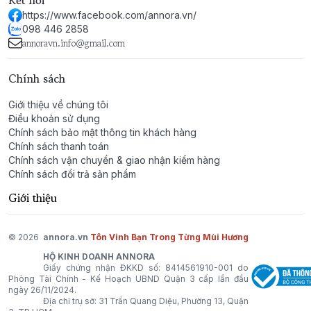
Kết nối
cho những buổi hẹn hò lãng mạn, những dịp đặc biệt
https://www.facebook.com/annora.vn/
hoặc khi bạn muốn thể hiện phong thái tự tin và quyến
098 446 2858
rũ. Đây là mùi hương dành cho những người phụ nữ táo
annoravn.info@gmail.com
bạo, cá tính nhưng vẫn giữ được nét mềm mại, gợi cảm.
Chính sách
Gucci Guilty Eau de Toilette by Gucci – Một hành trình
hương thơm đầy cuốn hút, tôn vinh sự tự do và vẻ đẹp
Giới thiệu về chúng tôi
Điều khoản sử dụng
nữ tính hiện đại.
Chính sách bảo mật thông tin khách hàng
Chính sách thanh toán
Chính sách vận chuyển & giao nhận kiểm hàng
Chính sách đổi trả sản phẩm
Giới thiệu
© 2026
annora.vn
Tôn Vinh Bạn Trong Từng Mùi Hương
HỘ KINH DOANH ANNORA
Giấy chứng nhận ĐKKD số: 8414561910-001 do
Phòng Tài Chính - Kế Hoạch UBND Quận 3 cấp lần đầu
ngày 26/11/2024.
Địa chỉ trụ sở: 31 Trần Quang Diệu, Phường 13, Quận