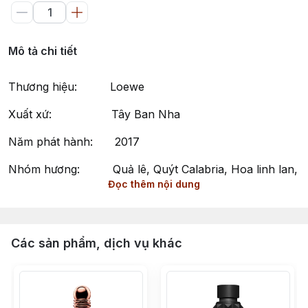
Mô tả chi tiết
Thương hiệu: Loewe
Xuất xứ: Tây Ban Nha
Năm phát hành: 2017
Nhóm hương: Quả lê, Quýt Calabria, Hoa linh lan,
Đọc thêm nội dung
Xạ hương
Phong cách: Nữ tính, Tinh tế, Nhẹ nhàng
Aire Sutileza by Loewe - Hương Thơm Thanh Khiết và
Các sản phẩm, dịch vụ khác
Nhẹ Nhàng
Aire Sutileza của Loewe là một mùi hương thuộc nhóm
Floral Woody Musk (Hương Hoa Cỏ - Gỗ - Xạ Hương)