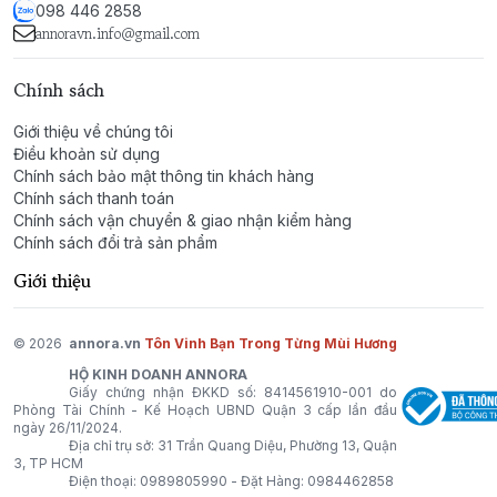
098 446 2858
vẫn muốn toát lên nét quyến rũ kín đáo. Phù hợp cho
annoravn.info@gmail.com
những ngày xuân hè dịu nhẹ, những buổi gặp gỡ nhẹ
nhàng hoặc khi bạn muốn mang theo mình một làn
Chính sách
hương trong trẻo, dễ chịu suốt cả ngày.
Giới thiệu về chúng tôi
Điều khoản sử dụng
Aire Sutileza by Loewe - Một hành trình hương thơm
Chính sách bảo mật thông tin khách hàng
thanh thoát, tôn vinh vẻ đẹp tự nhiên và sự duyên
Chính sách thanh toán
dáng đầy tinh tế.
Chính sách vận chuyển & giao nhận kiểm hàng
Chính sách đổi trả sản phẩm
Giới thiệu
© 2026
annora.vn
Tôn Vinh Bạn Trong Từng Mùi Hương
HỘ KINH DOANH ANNORA
Giấy chứng nhận ĐKKD số: 8414561910-001 do
Phòng Tài Chính - Kế Hoạch UBND Quận 3 cấp lần đầu
ngày 26/11/2024.
Địa chỉ trụ sở: 31 Trần Quang Diệu, Phường 13, Quận
3, TP HCM
Điện thoại:
0989805990
- Đặt Hàng:
0984462858