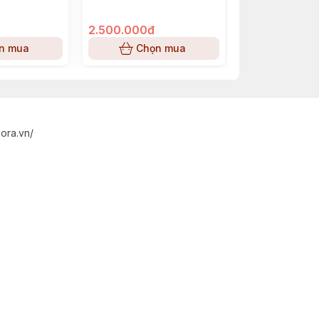
2.500.000đ
2.950.000đ
n mua
Chọn mua
Chọn
ora.vn/