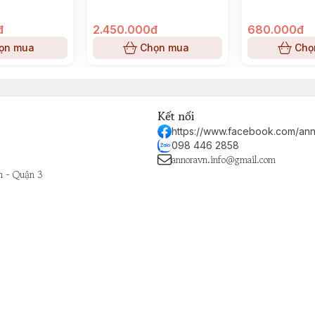
đ
2.450.000đ
680.000đ
ọn mua
Chọn mua
Chọ
Kết nối
https://www.facebook.com/ann
098 446 2858
annoravn.info@gmail.com
h - Quận 3