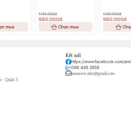
1.140.000đ
1.140.000đ
980.000đ
980.000đ
ọn mua
Chọn mua
Chọ
Kết nối
https://www.facebook.com/ann
098 446 2858
annoravn.info@gmail.com
h - Quận 3