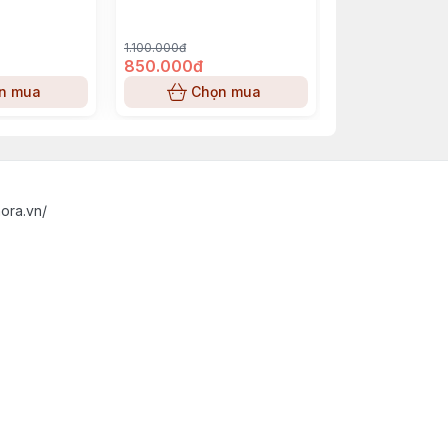
1.100.000đ
1.200.000đ
850.000đ
1.080.000đ
n mua
Chọn mua
Chọn
ora.vn/