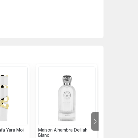
afa Yara Moi
Maison Alhambra Delilah
Nước hoa Arma
Blanc
Pour Homme