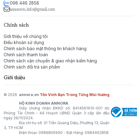
098 446 2858
annoravn.info@gmail.com
Chính sách
Giới thiệu về chúng tôi
Điều khoản sử dụng
Chính sách bảo mật thông tin khách hàng
Chính sách thanh toán
Chính sách vận chuyển & giao nhận kiểm hàng
Chính sách đổi trả sản phẩm
Giới thiệu
© 2026
annora.vn
Tôn Vinh Bạn Trong Từng Mùi Hương
HỘ KINH DOANH ANNORA
Giấy chứng nhận ĐKKD số: 8414561910-001 do
Phòng Tài Chính - Kế Hoạch UBND Quận 3 cấp lần đầu
ngày 26/11/2024.
Địa chỉ trụ sở: 31 Trần Quang Diệu, Phường 13, Quận
3, TP HCM
Điện thoại:
0989805990
- Đặt Hàng:
0984462858