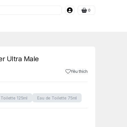
0
er Ultra Male
Yêu thích
Toilette 125ml
Eau de Toilette 75ml