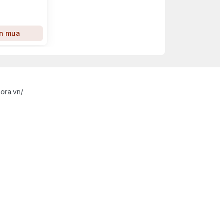
n mua
ora.vn/