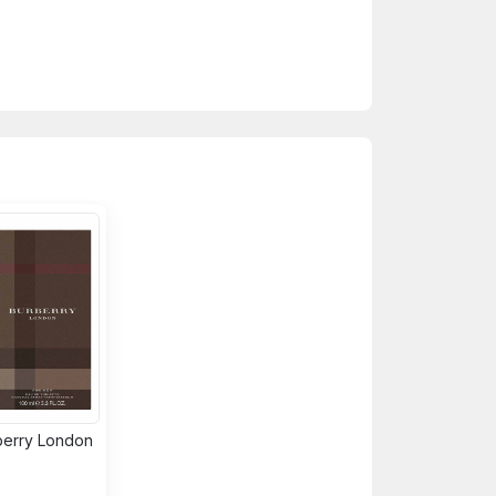
phẩm đầy sáng tạo từ nhà chế tác nước
 của dòng nước hoa Le Male kinh điển,
ot, và chanh, tạo nên sự sảng khoái ngay
ng lại chiều sâu đầy quyến rũ. Cuối cùng,
p, nam tính và gợi cảm khó cưỡng.
u thích sự nổi bật. Mùi hương này đặc
h mẽ.
berry London