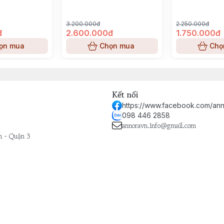
3.200.000đ
2.250.000đ
đ
2.600.000đ
1.750.000đ
ọn mua
Chọn mua
Chọ
Kết nối
https://www.facebook.com/ann
098 446 2858
annoravn.info@gmail.com
h - Quận 3