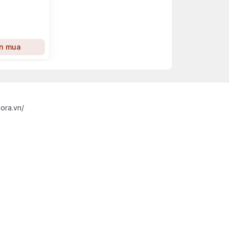
n mua
ora.vn/