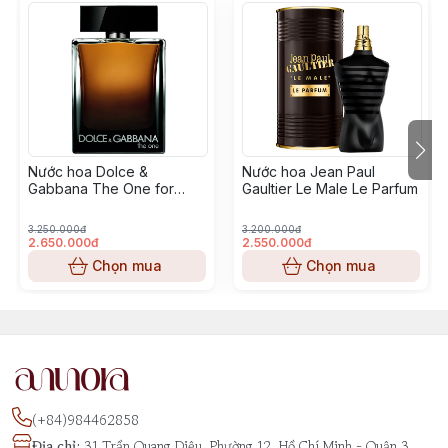
Nước hoa Dolce &
Nước hoa Jean Paul
Gabbana The One for
Gaultier Le Male Le Parfum
Men Eau de Parfum
3.250.000đ
3.200.000đ
2.650.000đ
2.550.000đ
Chọn mua
Chọn mua
(+84)984462858
Địa chỉ
:
31 Trần Quang Diệu, Phường 12, Hồ Chí Minh - Quận 3