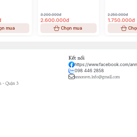
3.200.000đ
2.250.000đ
đ
2.600.000đ
1.750.000đ
ọn mua
Chọn mua
Chọ
Kết nối
https://www.facebook.com/ann
098 446 2858
annoravn.info@gmail.com
h - Quận 3