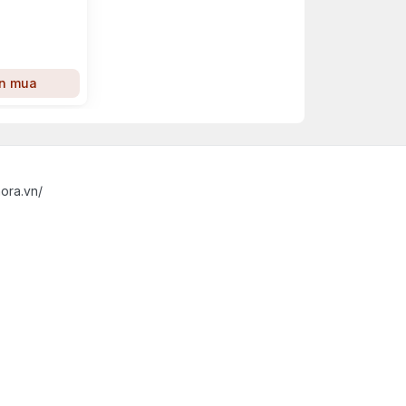
n mua
ora.vn/