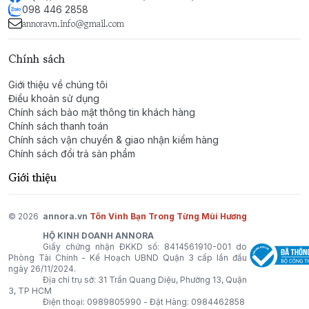
098 446 2858
annoravn.info@gmail.com
Chính sách
Giới thiệu về chúng tôi
Điều khoản sử dụng
Chính sách bảo mật thông tin khách hàng
Chính sách thanh toán
Chính sách vận chuyển & giao nhận kiểm hàng
Chính sách đổi trả sản phẩm
Giới thiệu
© 2026
annora.vn
Tôn Vinh Bạn Trong Từng Mùi Hương
HỘ KINH DOANH ANNORA
Giấy chứng nhận ĐKKD số: 8414561910-001 do
Phòng Tài Chính - Kế Hoạch UBND Quận 3 cấp lần đầu
ngày 26/11/2024.
Địa chỉ trụ sở: 31 Trần Quang Diệu, Phường 13, Quận
3, TP HCM
Điện thoại:
0989805990
- Đặt Hàng:
0984462858