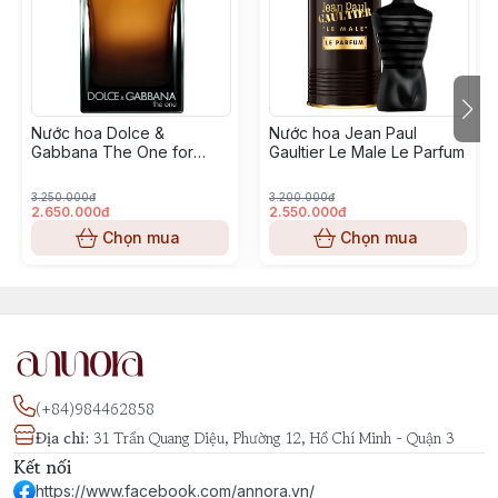
Nước hoa Dolce &
Nước hoa Jean Paul
Gabbana The One for
Gaultier Le Male Le Parfum
Men Eau de Parfum
3.250.000đ
3.200.000đ
2.650.000đ
2.550.000đ
Chọn mua
Chọn mua
(+84)984462858
Địa chỉ
:
31 Trần Quang Diệu, Phường 12, Hồ Chí Minh - Quận 3
Kết nối
https://www.facebook.com/annora.vn/