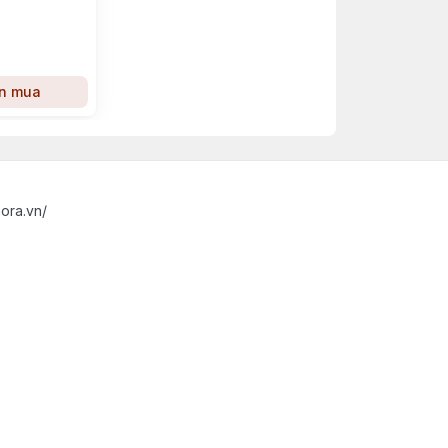
n mua
ora.vn/