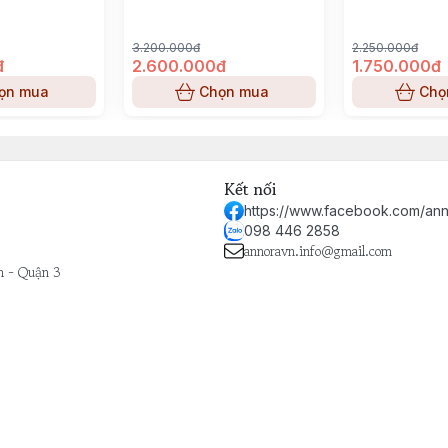
3.200.000đ
2.250.000đ
đ
2.600.000đ
1.750.000đ
ọn mua
Chọn mua
Chọ
Kết nối
https://www.facebook.com/ann
098 446 2858
annoravn.info@gmail.com
h - Quận 3